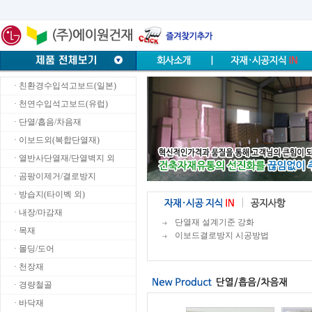
· 친환경수입석고보드(일본)
· 천연수입석고보드(유럽)
· 단열/흡음/차음재
· 이보드외(복합단열재)
· 열반사단열재/단열벽지 외
· 곰팡이제거/결로방지
· 방습지(타이벡 외)
· 내장/마감재
단열재 설계기준 강화
· 목재
이보드결로방지 시공방법
· 몰딩/도어
· 천장재
· 경량철골
· 바닥재