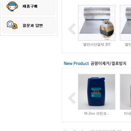
열벽지(일체형/접...
층간소음방지 바닥재
열반사단열재 30T
열반
M-Zero 실리콘...
M-Zero 곰팡이...
M-Zero 크린코...
미네랄