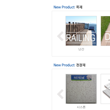
MDF
소송/뉴송/미송 외
난간
아미텍스
아스텍스
시스톤