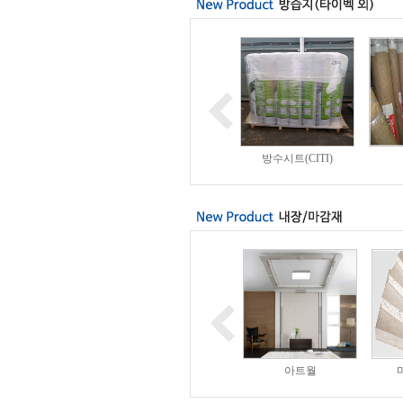
방수시트(OW)
타이벡(방습지)
방수시트(CITI)
CRC보드
석고보드
아트월