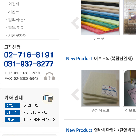
· 외장재
· 시멘트
· 접착제/본드
· 철물/도료
· 시공부자재
미네랄울
그라스울
아트보드
CRC 합지보드
이보드
슈퍼이보드
이보드