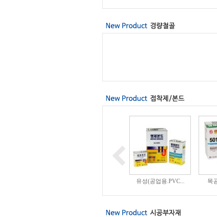
미장/방수
수성/유성충진제
유성(공업용.PVC...
목공